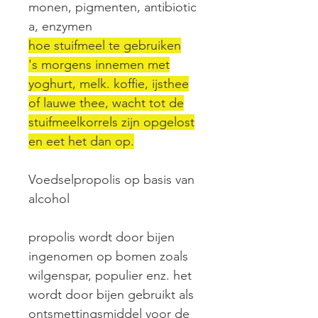
monen, pigmenten, antibiotic
a, enzymen
hoe stuifmeel te gebruiken
's morgens innemen met
yoghurt, melk. koffie, ijsthee
of lauwe thee, wacht tot de
stuifmeelkorrels zijn opgelost
en eet het dan op.
Voedselpropolis op basis van
alcohol
propolis wordt door bijen
ingenomen op bomen zoals
wilgenspar, populier enz. het
wordt door bijen gebruikt als
ontsmettingsmiddel voor de