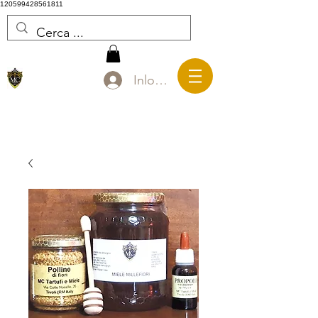
120599428561811
Inloggen