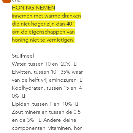
HONING NEMEN
innemen met warme dranken
die niet hoger zijn dan 40 °
om de eigenschappen van
honing niet te vernietigen.
Stuifmeel
Water, tussen 10 en 20% 
Eiwitten, tussen 10 35% waar
van de helft vrij aminozuren 
Koolhydraten, tussen 15 en 4
0% 
Lipiden, tussen 1 en 10% 
Zout mineralen tussen de 0,5
en de 3%  Andere kleine
componenten: vitaminen, hor