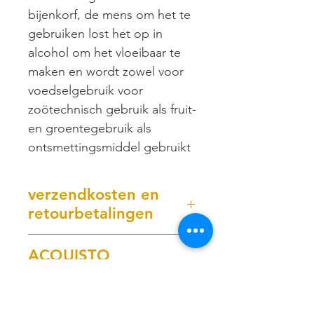
bijenkorf, de mens om het te
gebruiken lost het op in
alcohol om het vloeibaar te
maken en wordt zowel voor
voedselgebruik voor
zoötechnisch gebruik als fruit-
en groentegebruik als
ontsmettingsmiddel gebruikt
verzendkosten en
retourbetalingen
Betalingen
ACQUISTO
onder rembours + €10 pay pal
ALL'INGROSSO
- post pay - mastercard - etc.
L'acquisto all'ingrosso è