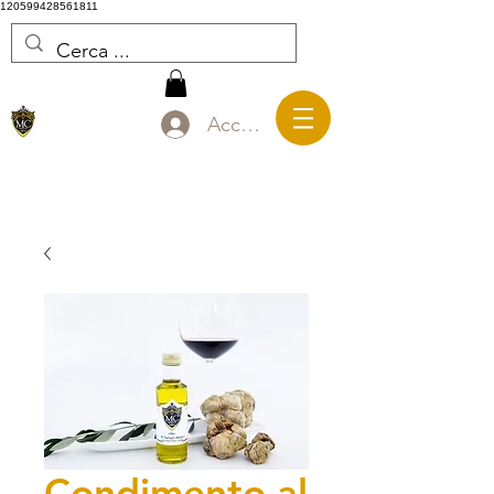
120599428561811
Accedi
Condimento al