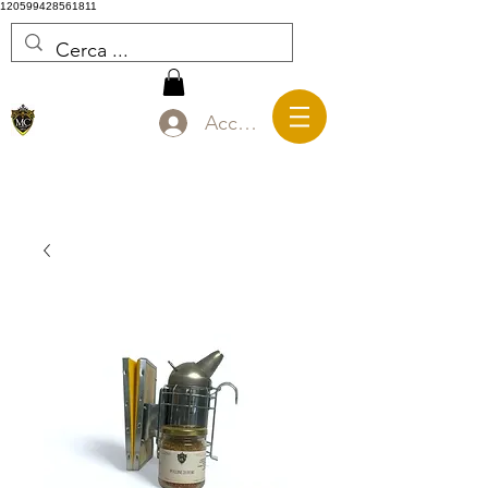
120599428561811
Accedi