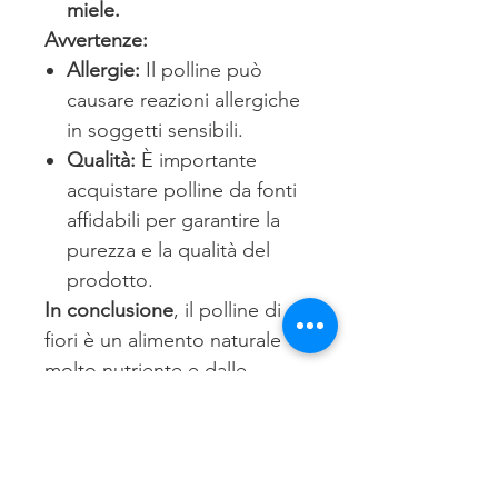
miele.
Avvertenze:
Allergie:
Il polline può
causare reazioni allergiche
in soggetti sensibili.
Qualità:
È importante
acquistare polline da fonti
affidabili per garantire la
purezza e la qualità del
prodotto.
In conclusione
, il polline di
fiori è un alimento naturale
molto nutriente e dalle
numerose proprietà
benefiche. Tuttavia, è sempre
consigliabile consultare il
proprio medico prima di