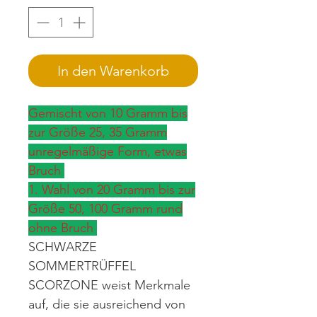
In den Warenkorb
Gemischt von 10 Gramm bis
zur Größe 25, 35 Gramm
unregelmäßige Form, etwas
Bruch
1. Wahl von 20 Gramm bis zur
Größe 50, 100 Gramm rund
ohne Bruch
SCHWARZE
SOMMERTRÜFFEL
SCORZONE weist Merkmale
auf, die sie ausreichend von