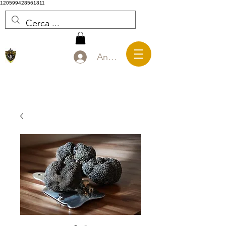
120599428561811
Anmelden