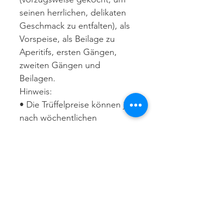
seinen herrlichen, delikaten
Geschmack zu entfalten), als
Vorspeise, als Beilage zu
Aperitifs, ersten Gängen,
zweiten Gängen und
Beilagen.
Hinweis:
• Die Trüffelpreise können je
nach wöchentlichen
Marktnotierungen variieren
• Der Versand erfolgt von
Montag bis Mittwoch, um die
Frische des Produkts zu
gewährleisten
VERSAND UND