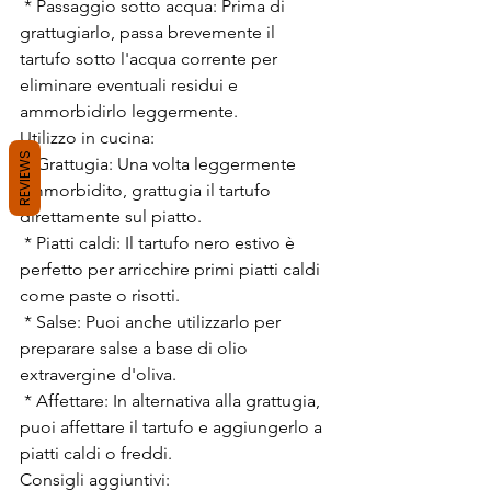
 * Passaggio sotto acqua: Prima di 
grattugiarlo, passa brevemente il 
tartufo sotto l'acqua corrente per 
eliminare eventuali residui e 
ammorbidirlo leggermente.
Utilizzo in cucina:
REVIEWS
 * Grattugia: Una volta leggermente 
ammorbidito, grattugia il tartufo 
direttamente sul piatto.
 * Piatti caldi: Il tartufo nero estivo è 
perfetto per arricchire primi piatti caldi 
come paste o risotti.
 * Salse: Puoi anche utilizzarlo per 
preparare salse a base di olio 
extravergine d'oliva.
 * Affettare: In alternativa alla grattugia, 
puoi affettare il tartufo e aggiungerlo a 
piatti caldi o freddi.
Consigli aggiuntivi: