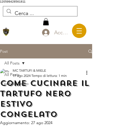
120599428561811
Accedi
Post
All Posts
MC TARTUFI & MIELE
All Posts
17 ago 2024
Tempo di lettura: 1 min
Come cucinare il
tartufo fresco
tartufo nero
estivo
congelato
Aggiornamento:
27 ago 2024