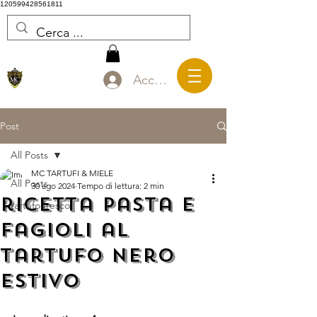
120599428561811
Accedi
Post
All Posts
MC TARTUFI & MIELE
All Posts
30 ago 2024
Tempo di lettura: 2 min
ricetta pasta e
tartufo fresco
fagioli al
tartufo nero
estivo