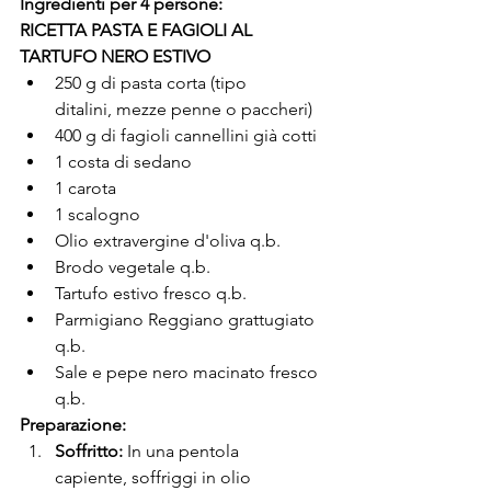
Ingredienti per 4 persone:
RICETTA PASTA E FAGIOLI AL 
TARTUFO NERO ESTIVO
250 g di pasta corta (tipo 
ditalini, mezze penne o paccheri)
400 g di fagioli cannellini già cotti
1 costa di sedano
1 carota
1 scalogno
Olio extravergine d'oliva q.b.
Brodo vegetale q.b.
Tartufo estivo fresco q.b.
Parmigiano Reggiano grattugiato 
q.b.
Sale e pepe nero macinato fresco 
q.b.
Preparazione:
Soffritto:
 In una pentola 
capiente, soffriggi in olio 